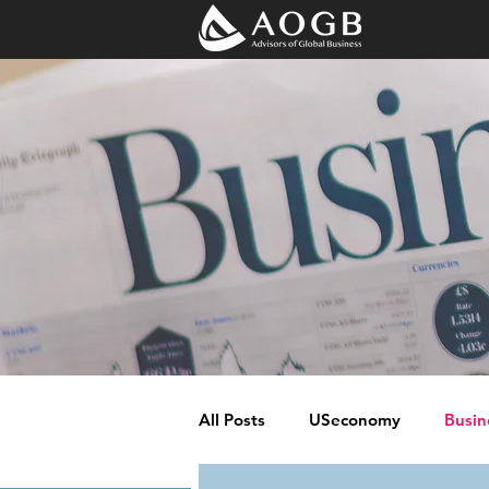
All Posts
USeconomy
Busin